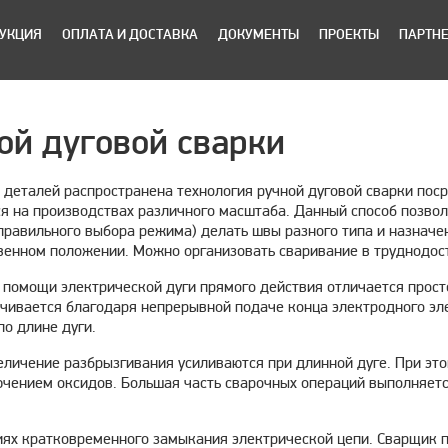
УКЦИЯ
ОПЛАТА И ДОСТАВКА
ДОКУМЕНТЫ
ПРОЕКТЫ
ПАРТН
ой дуговой сварки
 деталей распространена технология ручной дуговой сварки поср
ся на производствах различного масштаба. Данный способ позво
правильного выбора режима) делать швы разного типа и назначе
венном положении. Можно организовать сваривание в труднодос
и помощи электрической дуги прямого действия отличается прост
чивается благодаря непрерывной подаче конца электродного эле
о длине дуги.
еличение разбрызгивания усиливаются при длинной дуге. При это
ючением оксидов. Большая часть сварочных операций выполняетс
иях кратковременного замыкания электрической цепи. Сварщик 