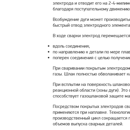
электрода и отводит его на 2-4-милим
благодаря поступательному движению
Возбуждение дуги может производить
быстрый отвод электродного элемента
В ходе сварки электрод перемещается
вдоль соединения;
по направлению к детали по мере пла
поперек соединения с целью получени
При сваривании покрытым электродом 
газы. Шлак полностью обволакивает к
При всплытии на поверхность шлаков
реакционной области (зоны дуги). Эт
способствует газошлаковой защите ма
Посредством покрытых электродов св
применяются при наплавке. Технология
производственный цикл сокращается п
объемов выпуска сварных деталей.