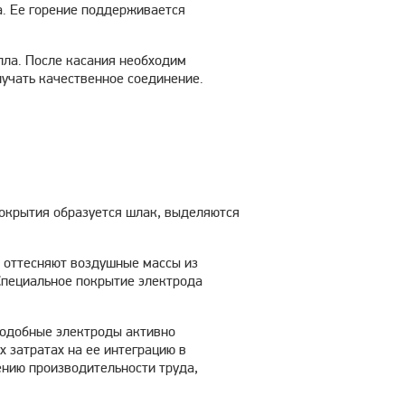
а. Ее горение поддерживается
лла. После касания необходим
лучать качественное соединение.
окрытия образуется шлак, выделяются
 оттесняют воздушные массы из
 Специальное покрытие электрода
Подобные электроды активно
 затратах на ее интеграцию в
нию производительности труда,